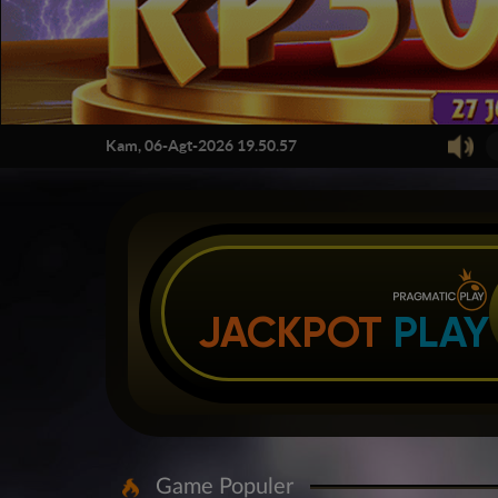
Kam, 06-Agt-2026 19.50.57
 Virtual Sports pada 30-Jun-2026 dari 14.59.59 sampai 30-Sep-2026 14.59.59. Selam
JACKPOT
PLAY
Game Populer