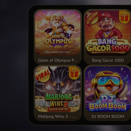
Gates of Olympus POP
Bang Gacor 1000
Mahjong Wins 3 – Black Scatter
DJ BOOM BOOM