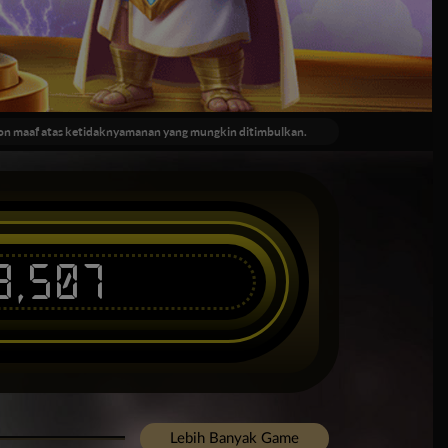
tas ketidaknyamanan yang mungkin ditimbulkan.
Pemeliharaan Terjadwal: MarbleX
8,507
Lebih Banyak Game