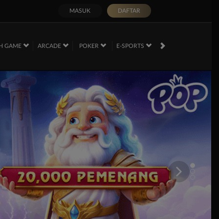
MASUK
DAFTAR
H GAME
ARCADE
POKER
E-SPORTS
SABUNG AYAM