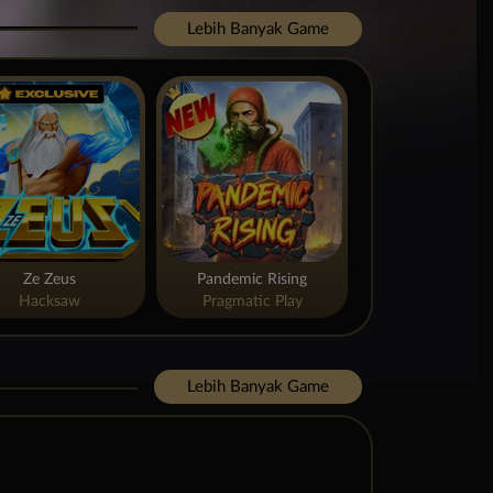
Lebih Banyak Game
Ze Zeus
Pandemic Rising
Hacksaw
Pragmatic Play
Lebih Banyak Game