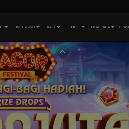
TS
LIVE CASINO
RACE
TOGEL
OLAHRAGA
CRAS