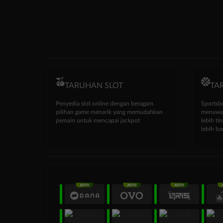
TARUHAN SLOT
TA
Penyedia slot online dengan beragam
Sportsb
pilihan game menarik yang memudahkan
menawar
pemain untuk mencapai jackpot
lebih ti
lebih b