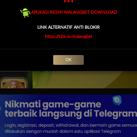
⬇⬇⬇
Nikmati performa terbaik,
APLIKASI RESMI MALANGBET DOWNLOAD
MALANGBET Apps! Tersedia
Android
LINK ALTERNATIF ANTI BLOKIR
https://t2m.io/malangbet
MALANGBET Ap
OK
*Pindai kode QR untuk Unduh
Andro