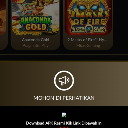
Anaconda Gold
9 Masks of Fire™ HyperSpins™
Pragmatic Play
MicroGaming
MOHON DI PERHATIKAN
Download APK Resmi Klik Link Dibawah ini