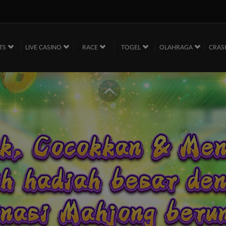
TS
LIVE CASINO
RACE
TOGEL
OLAHRAGA
CRAS