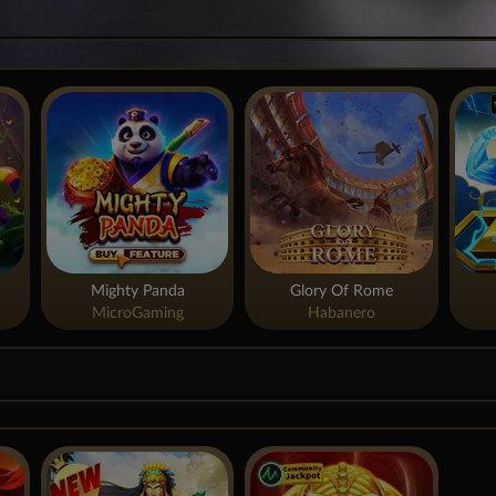
Mighty Panda
Glory Of Rome
MicroGaming
Habanero