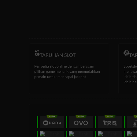
TARUHAN SLOT
TA
Penyedia slot online dengan beragam
Sportsb
pilihan game menarik yang memudahkan
menawar
pemain untuk mencapai jackpot
lebih ti
lebih b