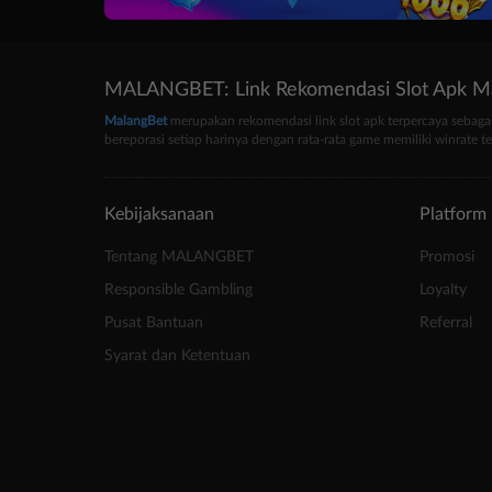
MALANGBET: Link Rekomendasi Slot Apk Mal
MalangBet
merupakan rekomendasi link slot apk terpercaya sebagai
bereporasi setiap harinya dengan rata-rata game memiliki winrate t
Kebijaksanaan
Platform
Tentang MALANGBET
Promosi
Responsible Gambling
Loyalty
Pusat Bantuan
Referral
Syarat dan Ketentuan