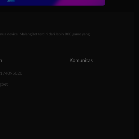
mua device. MalangBet terdiri dari lebih 800 game yang
n
Komunitas
174095020
gbet