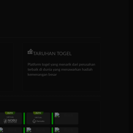
TARUHAN TOGEL
Platform togel yang menarik dari perusahan
terbaik di dunia yang menawarkan hadiah
kemenangan besar