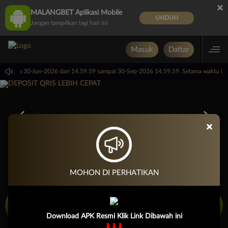
×
MALANGBET Aplikasi Mobile
UNDUH
Jangan tampilkan lagi hari ini
Masuk
Daftar
orts pada 30-Jun-2026 dari 14.59.59 sampai 30-Sep-2026 14.59.59. Selama waktu ini
×
MOHON DI PERHATIKAN
JACKPOT
PLAY
IDR
12,675,624,380
Download APK Resmi Klik Link Dibawah ini
⬇⬇⬇