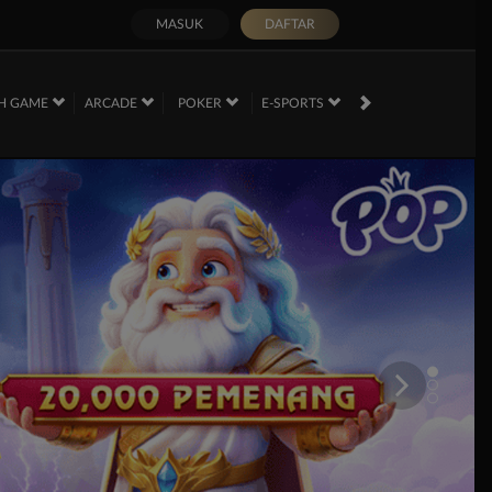
MASUK
DAFTAR
H GAME
ARCADE
POKER
E-SPORTS
SABUNG AYAM