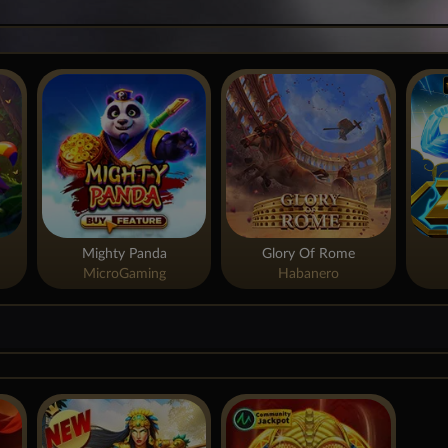
Mighty Panda
Glory Of Rome
MicroGaming
Habanero