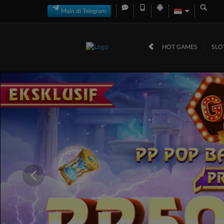
Main di Telegram
HOT GAMES
SLO