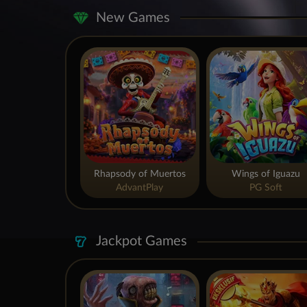
New Games
Rhapsody of Muertos
Wings of Iguazu
AdvantPlay
PG Soft
Jackpot Games