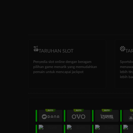
TARUHAN SLOT
TA
Penyedia slot online dengan beragam
Sportsb
pilihan game menarik yang memudahkan
menawar
pemain untuk mencapai jackpot
lebih ti
lebih b