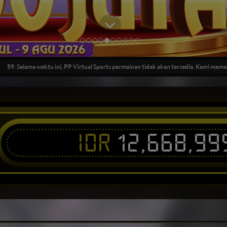
ma waktu ini, PP Virtual Sports permainan tidak akan tersedia. Kami memohon maaf
IDR
12,668,99