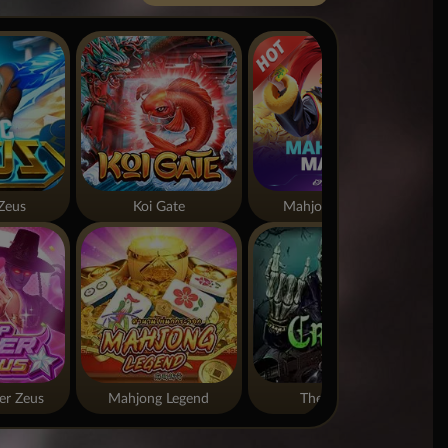
 Zeus
Koi Gate
Mahjong Magic
er Zeus
Mahjong Legend
The Crypt