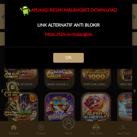
APLIKASI RESMI MALANGBET DOWNLOAD
HOT GAMES
SLOTS
LIVE CASINO
RACE
TOGEL
OL
LINK ALTERNATIF ANTI BLOKIR
https://t2m.io/malangbet
Game Populer
OK
GATES OF OLYMPUS POP
BANG GACOR 1000
FORTUNE GARUDA 1000
MAHJONG WINS 3 – BLACK SCATTER
DJ BOOM BOOM
SUPER ELEMENTS 2
Beranda
Promosi
Masuk
Hub. Kami
Akun Saya