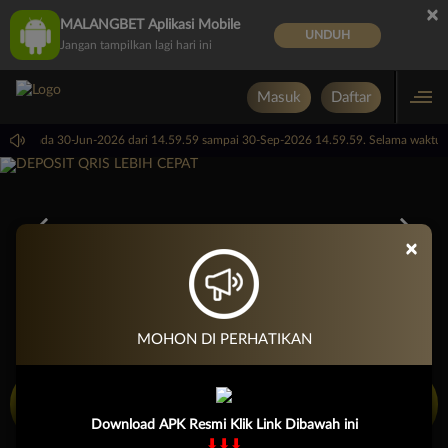
×
MALANGBET Aplikasi Mobile
UNDUH
Jangan tampilkan lagi hari ini
Masuk
Daftar
Sports pada 30-Jun-2026 dari 14.59.59 sampai 30-Sep-2026 14.59.59. Selama waktu i
×
MOHON DI PERHATIKAN
JACKPOT
PLAY
IDR
12,677,053,006
Download APK Resmi Klik Link Dibawah ini
⬇⬇⬇