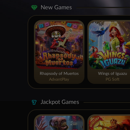
New Games
Rhapsody of Muertos
Wings of Iguazu
AdvantPlay
PG Soft
Jackpot Games