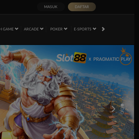
MASUK
DAFTAR
H GAME
ARCADE
POKER
E-SPORTS
SABUNG AYAM