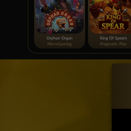
Orphan Organ
King Of Spears
MicroGaming
Pragmatic Play