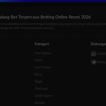
ang Bet Terpercaya Betting Online Resmi 2026
 tempat betting online resmi dengan tampilan yang responsive ringan dibuka pada se
ertinggi dan telah terbukti gampang menang.
Kategori
Dukunga
Hot Games
+6282
Slots
Malan
Live Casino
Race
Togel
Olahraga
Crash Game
Arcade