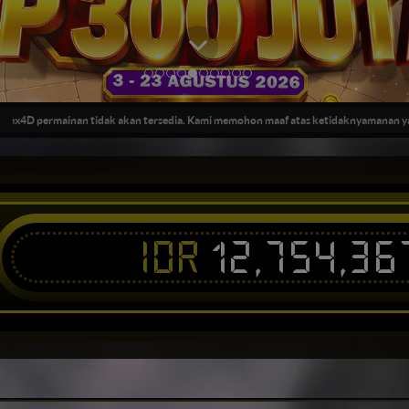
ermainan tidak akan tersedia. Kami memohon maaf atas ketidaknyamanan yang mungki
IDR
12,754,36