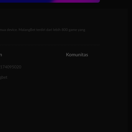
mua device. MalangBet terdiri dari lebih 800 game yang
n
Komunitas
174095020
gbet