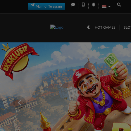
Main di Telegram
HOT GAMES
SLO