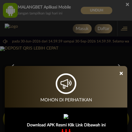
×
MALANGBET Aplikasi Mobile
UNDUH
Jangan tampilkan lagi hari ini
Masuk
Daftar
l Sports pada 30-Jun-2026 dari 14.59.59 sampai 30-Sep-2026 14.59.59. Selama wakt
×
MOHON DI PERHATIKAN
JACKPOT
PLAY
IDR
12,673,798,662
Download APK Resmi Klik Link Dibawah ini
⬇⬇⬇