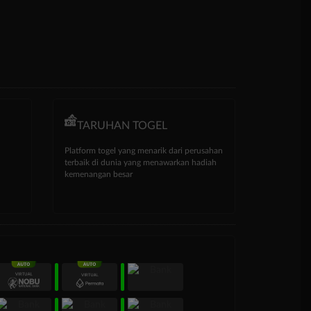
TARUHAN TOGEL
Platform togel yang menarik dari perusahan
terbaik di dunia yang menawarkan hadiah
kemenangan besar