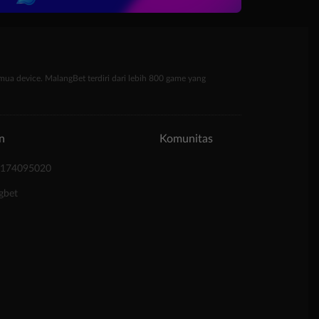
mua device. MalangBet terdiri dari lebih 800 game yang
n
Komunitas
174095020
gbet