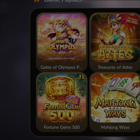
Gates of Olympus POP
Treasures of Aztec
Fortune Gems 500
Mahjong Ways