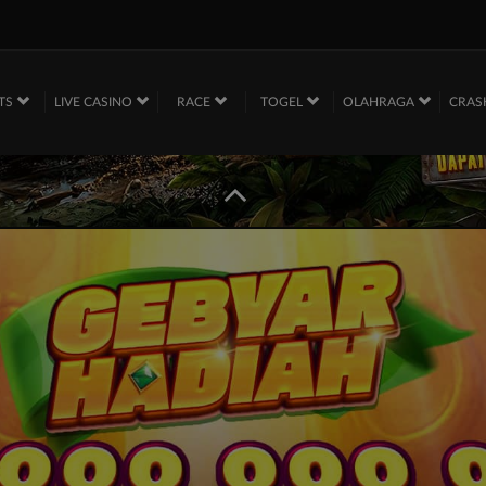
TS
LIVE CASINO
RACE
TOGEL
OLAHRAGA
CRAS