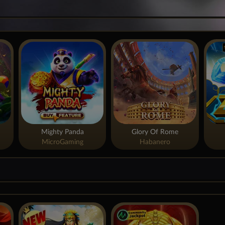
Mighty Panda
Glory Of Rome
MicroGaming
Habanero