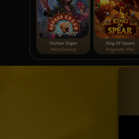
Orphan Organ
King Of Spears
MicroGaming
Pragmatic Play